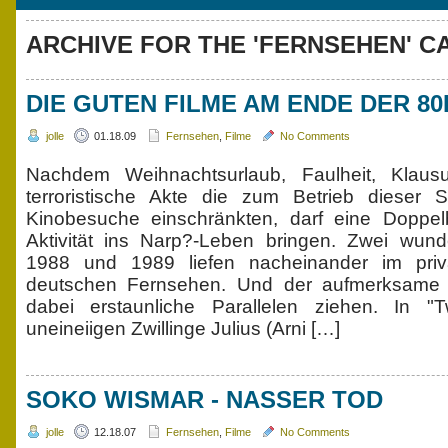
ARCHIVE FOR THE 'FERNSEHEN' 
DIE GUTEN FILME AM ENDE DER 80
jolle
01.18.09
Fernsehen
,
Filme
No Comments
Nachdem Weihnachtsurlaub, Faulheit, Klau
terroristische Akte die zum Betrieb dieser 
Kinobesuche einschränkten, darf eine Doppel
Aktivität ins Narp?-Leben bringen. Zwei wun
1988 und 1989 liefen nacheinander im priva
deutschen Fernsehen. Und der aufmerksame
dabei erstaunliche Parallelen ziehen. In "T
uneineiigen Zwillinge Julius (Arni […]
SOKO WISMAR - NASSER TOD
jolle
12.18.07
Fernsehen
,
Filme
No Comments