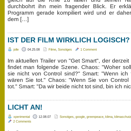
durchbohrt ihn mein fragender Blick. Er erklä
Programm gerade kompiliert wird und er daher 
dem […]
IST DER FILM WIRKLICH LOGISCH?
jolle
04.25.08
Filme
,
Sonstiges
1 Comment
Im aktuellen Trailer von "Get Smart", der derzeit 
findet man folgende Szene. Chaos: "Woher soll
sie nicht von Control sind?" Smart: "Wenn ich
wären Sie tot." Chaos: "Wenn Sie von Control
tot." Smart: "Da wir beide nicht tot sind, bin ich ni
LICHT AN!
xperimental
12.08.07
Sonstiges
,
google
,
greenpeace
,
klima
,
klimaschut
2 Comments