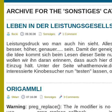
ARCHIVE FOR THE 'SONSTIGES' C
LEBEN IN DER LEISTUNGSGESELL
flocki
09.30.08
Sonstiges
1 Comment
Leistungsdruck wo man auch hin sieht. Alles
besser, höher, genauer..... sein. Damit der genei
die Idee kommt sich beim Lesen dieser Seite n
wollen wir ihn daran erinnern, dass auch hier 
Einzug hält. Unter der Seite whatthemovie.
interessierte Kinobesucher nun "testen" lassen, 
ORIGAMMLI
SMart
07.16.08
Sonstiges
3 Comments
Warning
: preg_replace(): The /e modifier is no