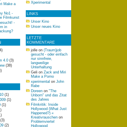
Xperimental
ri Make a
y No1 -
LINKS
e Filmkunst
Unser Kino
esucht! -
Unser neues Kino
lm in
ackung?
LETZTE
N
KOMMENTARE
4)
jolle
on
(Traum)job
gesucht - oder einfach
nur sinnfreie,
m 4.0
(3)
langweilige
iew
(38)
Unterhaltung
)
Geli
on
Zack and Miri
Make a Porno
xperimental
on
John
Rabe
Doreen
on
"The
10
(1)
Unborn" und das Zitat
des Jahres
009
(1)
Filmkritik: Inside
9
(1)
Hollywood (What Just
)
Happened?) «
)
Kreativrauschen
on
(3)
Problemviertel
09
(2)
Hollywood