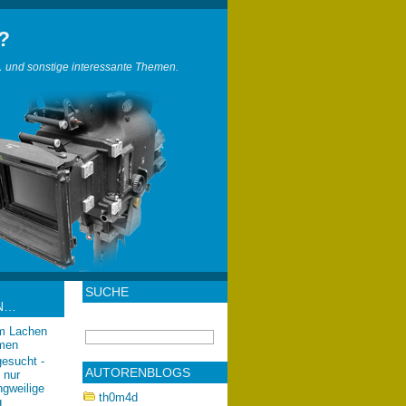
?
 und sonstige interessante Themen.
SUCHE
N…
om Lachen
lmen
gesucht -
AUTORENBLOGS
 nur
ngweilige
th0m4d
g