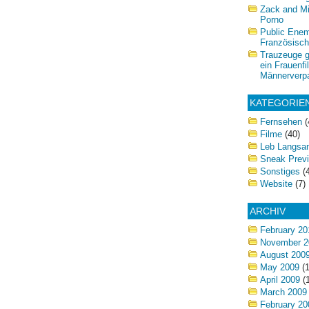
Zack and Mi
Porno
Public Enem
Französisch
Trauzeuge g
ein Frauenfi
Männerverp
KATEGORIE
Fernsehen
(
Filme
(40)
Leb Langsa
Sneak Prev
Sonstiges
(4
Website
(7)
ARCHIV
February 20
November 2
August 200
May 2009
(1
April 2009
(1
March 2009
February 20