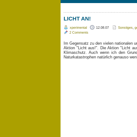
LICHT AN!
xperimental
12.08.07
Sonstiges
,
g
2 Comments
Im Gegensatz zu den vielen nationalen un
Aktion "Licht aus!". Die Aktion "Licht 
Klimaschutz. Auch wenn ich den Grund
Naturkatastrophen natürlich genauso weni