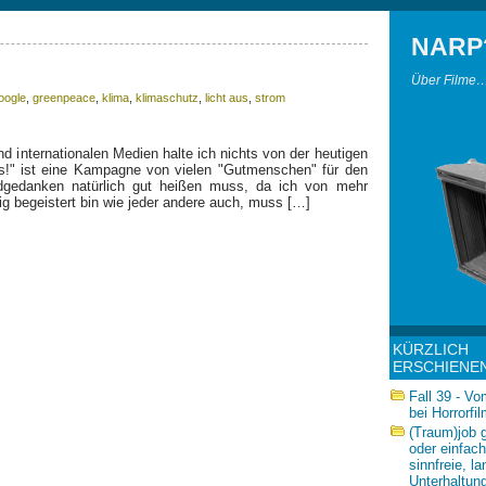
NARP
Über Filme…
oogle
,
greenpeace
,
klima
,
klimaschutz
,
licht aus
,
strom
d internationalen Medien halte ich nichts von der heutigen
aus!" ist eine Kampagne von vielen "Gutmenschen" für den
gedanken natürlich gut heißen muss, da ich von mehr
g begeistert bin wie jeder andere auch, muss […]
KÜRZLICH
ERSCHIENE
Fall 39 - V
bei Horrorfi
(Traum)job 
oder einfach
sinnfreie, la
Unterhaltun