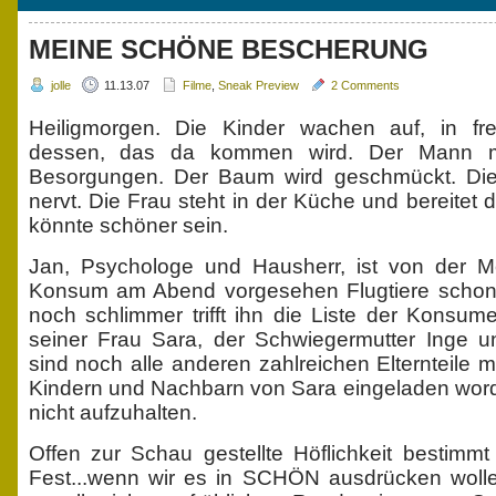
MEINE SCHÖNE BESCHERUNG
jolle
11.13.07
Filme
,
Sneak Preview
2 Comments
Heiligmorgen. Die Kinder wachen auf, in fre
dessen, das da kommen wird. Der Mann ma
Besorgungen. Der Baum wird geschmückt. Die
nervt. Die Frau steht in der Küche und bereitet 
könnte schöner sein.
Jan, Psychologe und Hausherr, ist von der M
Konsum am Abend vorgesehen Flugtiere schon 
noch schlimmer trifft ihn die Liste der Konsu
seiner Frau Sara, der Schwiegermutter Inge 
sind noch alle anderen zahlreichen Elternteile m
Kindern und Nachbarn von Sara eingeladen word
nicht aufzuhalten.
Offen zur Schau gestellte Höflichkeit bestim
Fest...wenn wir es in SCHÖN ausdrücken woll