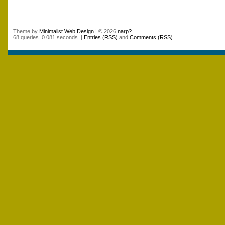
Theme by
Minimalist Web Design
| © 2026
narp?
68 queries. 0.081 seconds. |
Entries (RSS)
and
Comments (RSS)