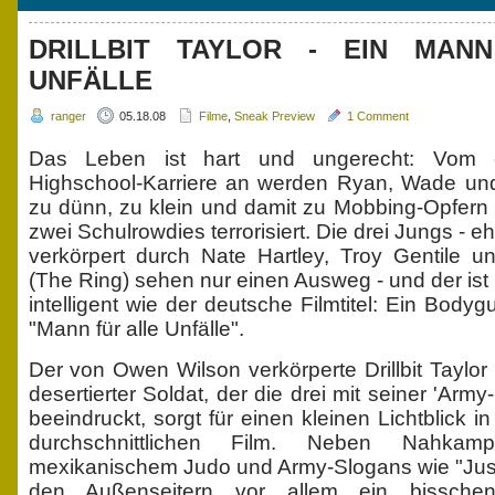
DRILLBIT TAYLOR - EIN MAN
UNFÄLLE
ranger
05.18.08
Filme
,
Sneak Preview
1 Comment
Das Leben ist hart und ungerecht: Vom e
Highschool-Karriere an werden Ryan, Wade und
zu dünn, zu klein und damit zu Mobbing-Opfern p
zwei Schulrowdies terrorisiert. Die drei Jungs - eh
verkörpert durch Nate Hartley, Troy Gentile 
(The Ring) sehen nur einen Ausweg - und der is
intelligent wie der deutsche Filmtitel: Ein Body
"Mann für alle Unfälle".
Der von Owen Wilson verkörperte Drillbit Taylor 
desertierter Soldat, der die drei mit seiner 'Arm
beeindruckt, sorgt für einen kleinen Lichtblick 
durchschnittlichen Film. Neben Nahkamp
mexikanischem Judo und Army-Slogans wie "Just 
den Außenseitern vor allem ein bisschen 